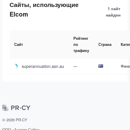
Сайты, использующие
1 сайт
Elcom
найден
Рейтинг
Сайт
по
Страна
Кате
трафику
superannuation.asn.au
—
Фина
©
2026
PR-CY
ООО «Анализ Сайта»