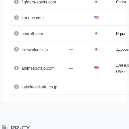
fighters-spirits.com
—
Спорт
korlens.com
—
—
charaft.com
—
Игры
truewetsuits.jp
—
Здоров
Для вз
animespotsjp.com
—
(18+)
kaiteki-seikatu.co.jp
—
—
—