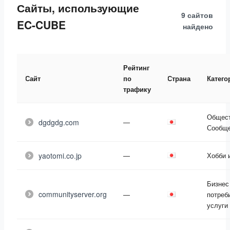
Сайты, использующие
9 сайтов
EC-CUBE
найдено
Рейтинг
Сайт
по
Страна
Катего
трафику
Общест
dgdgdg.com
—
Сообще
yaotomi.co.jp
—
Хобби 
Бизнес
communityserver.org
—
потреб
услуги