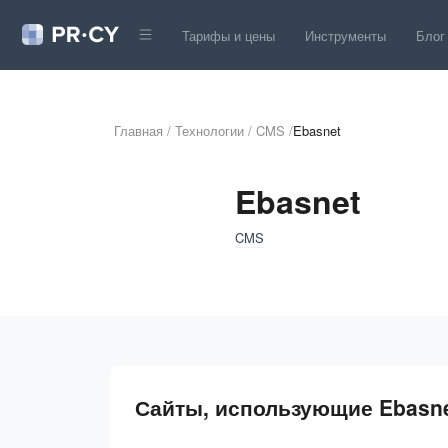
Тарифы и цены
Инструменты
Блог
Главная
/
Технологии
/
CMS
/
Ebasnet
Ebasnet
CMS
Сайты, использующие Ebasn