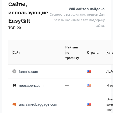
Сайты,
285 сайтов
найдено
использующие
Стоимость выгрузки: 570 лимитов. Для
EasyGift
заказа, напишите в тех. поддержку
сайта.
ТОП-20
Рейтинг
Сайт
по
Страна
Кат
трафику
farmrio.com
—
Лай
neosabers.com
—
Игр
Эле
unclaimedbaggage.com
—
ком
шоп