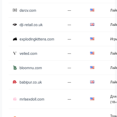
dsrcv.com
—
Лай
dji-retail.co.uk
—
Лай
explodingkittens.com
—
Игр
veiled.com
—
Лай
bloomnu.com
—
Лай
babipur.co.uk
—
Лай
Для
mrlsexdoll.com
—
(18+
Тра