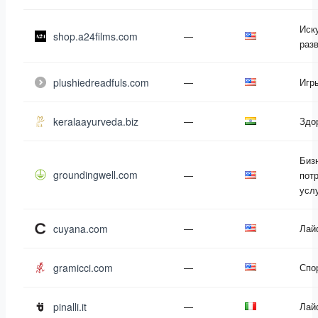
Иск
shop.a24films.com
—
раз
plushiedreadfuls.com
—
Игр
keralaayurveda.biz
—
Здо
Биз
groundingwell.com
—
пот
усл
cuyana.com
—
Лай
gramicci.com
—
Спо
pinalli.it
—
Лай