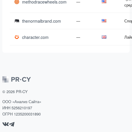
methodracewheels.com
—
сре
thenormalbrand.com
—
Спо
character.com
—
Лай
©
2026
PR-CY
ООО «Анализ Сайта»
ИНН 5256210197
ОГРН 1235200031890