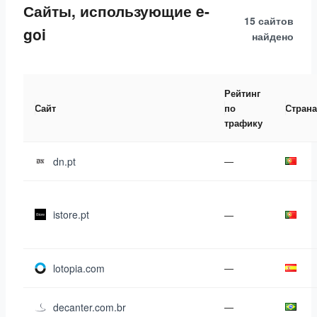
Сайты, использующие e-
15 сайтов
goi
найдено
Рейтинг
Сайт
по
Страна
трафику
dn.pt
—
istore.pt
—
lotopia.com
—
decanter.com.br
—