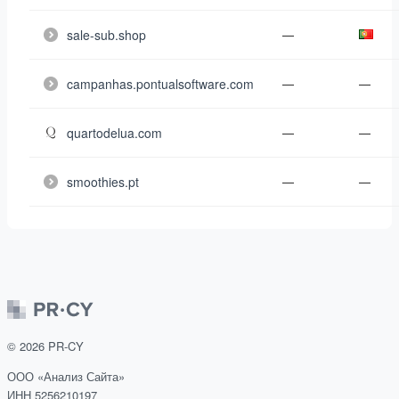
sale-sub.shop
—
campanhas.pontualsoftware.com
—
—
quartodelua.com
—
—
smoothies.pt
—
—
©
2026
PR-CY
ООО «Анализ Сайта»
ИНН 5256210197