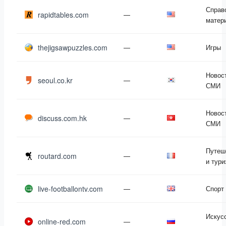
Справ
rapidtables.com
—
матер
thejigsawpuzzles.com
—
Игры
Новос
seoul.co.kr
—
СМИ
Новос
discuss.com.hk
—
СМИ
Путеш
routard.com
—
и тури
live-footballontv.com
—
Спорт
Искус
online-red.com
—