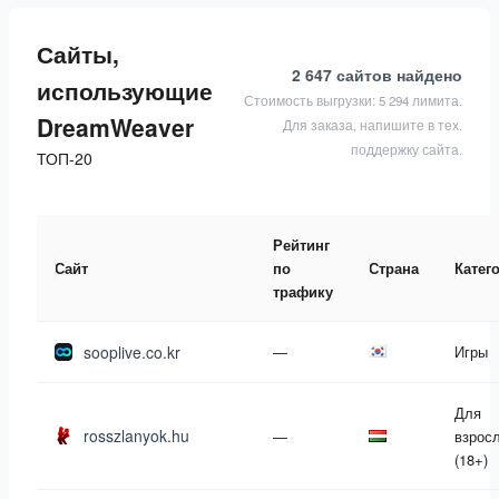
Сайты,
2 647 сайтов
найдено
использующие
Стоимость выгрузки: 5 294 лимита.
DreamWeaver
Для заказа, напишите в тех.
поддержку сайта.
ТОП-20
Рейтинг
Сайт
по
Страна
Катег
трафику
sooplive.co.kr
—
Игры
Для
rosszlanyok.hu
—
взрос
(18+)