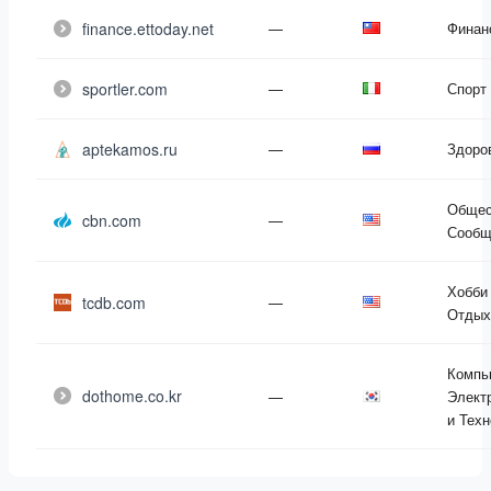
finance.ettoday.net
—
Финан
sportler.com
—
Спорт
aptekamos.ru
—
Здоро
Общес
cbn.com
—
Сообщ
Хобби
tcdb.com
—
Отдых
Компь
dothome.co.kr
—
Элект
и Техн