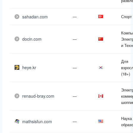
развл
sahadan.com
—
Спорт
Компь
docin.com
—
Элект
и Техн
Для
heye.kr
—
взрос
(18+)
Элект
renaud-bray.com
—
комме
шоппи
Наука
mathsisfun.com
—
образ