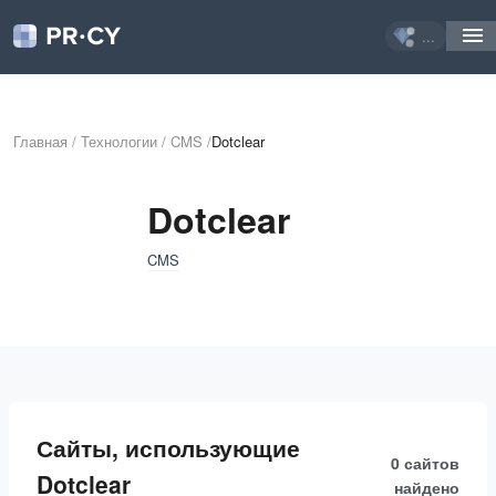
...
Главная
/
Технологии
/
CMS
/
Dotclear
Dotclear
CMS
Сайты, использующие
0 сайтов
Dotclear
найдено