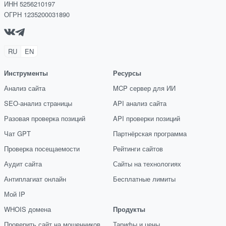
ИНН 5256210197
ОГРН 1235200031890
RU
EN
Инструменты
Ресурсы
Анализ сайта
MCP сервер для ИИ
SEO-анализ страницы
API анализ сайта
Разовая проверка позиций
API проверки позиций
Чат GPT
Партнёрская программа
Проверка посещаемости
Рейтинги сайтов
Аудит сайта
Сайты на технологиях
Антиплагиат онлайн
Бесплатные лимиты
Мой IP
WHOIS домена
Продукты
Проверить сайт на мошенников
Тарифы и цены