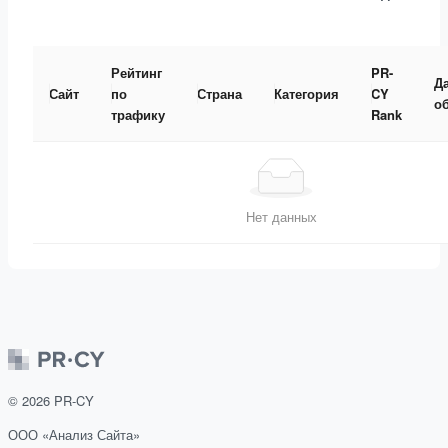
Рейтинг
PR-
Д
Сайт
по
Страна
Категория
CY
о
трафику
Rank
Нет данных
©
2026
PR-CY
ООО «Анализ Сайта»