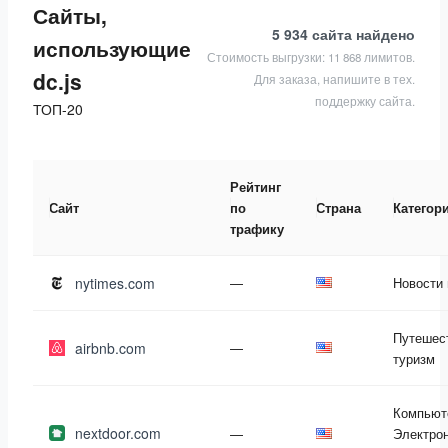
Сайты,
5 934 сайта
найдено
использующие
Стоимость выгрузки: 11 868 лимитов.
dc.js
Для заказа, напишите в тех.
поддержку сайта.
ТОП-20
Рейтинг
Сайт
по
Страна
Категор
трафику
nytimes.com
—
Новости
Путешес
airbnb.com
—
туризм
Компьют
nextdoor.com
—
Электрон