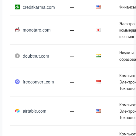
creditkarma.com
—
Финансы
Электро
monotaro.com
—
коммерц
шоппинг
Наука и
doubtnut.com
—
образов
Компьют
freeconvert.com
—
Электрон
Техноло
Компьют
airtable.com
—
Электрон
Техноло
Компьют