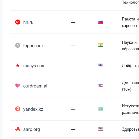
Техноло
Работа и
hh.ru
—
карьера
Наука и
toppr.com
—
образов
macys.com
—
Лайфста
Для взр
ourdream.ai
—
(18+)
Искусств
yandex.kz
—
развлеч
aarp.org
—
Здоровь