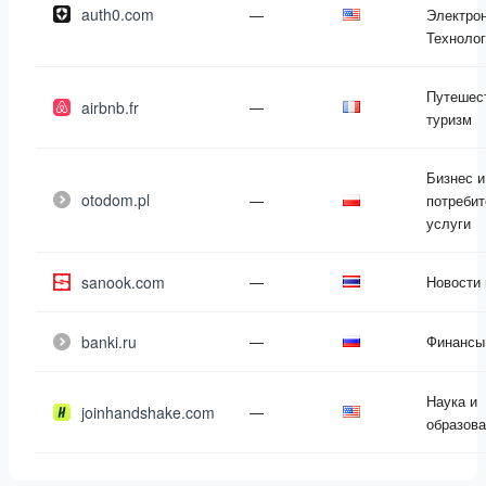
auth0.com
—
Электрон
Техноло
Путешес
airbnb.fr
—
туризм
Бизнес и
otodom.pl
—
потребит
услуги
sanook.com
—
Новости
banki.ru
—
Финансы
Наука и
joinhandshake.com
—
образов