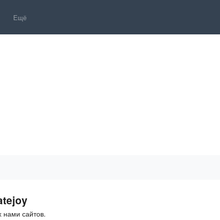
Ещё
tejoy
 нами сайтов.