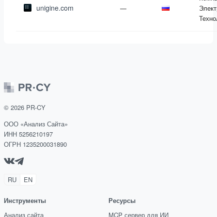
unigine.com
—
Элект
Техно
©
2026
PR-CY
ООО «Анализ Сайта»
ИНН 5256210197
ОГРН 1235200031890
RU
EN
Инструменты
Ресурсы
Анализ сайта
MCP сервер для ИИ