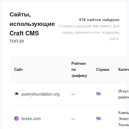
Сайты,
416 сайтов
найдено
использующие
Стоимость выгрузки: 832 лимита. Для
Craft CMS
заказа, напишите в тех. поддержку
сайта.
ТОП-20
Рейтинг
Сайт
по
Страна
Катег
трафику
Искус
poetryfoundation.org
—
развл
Компь
braze.com
—
Элект
Техно