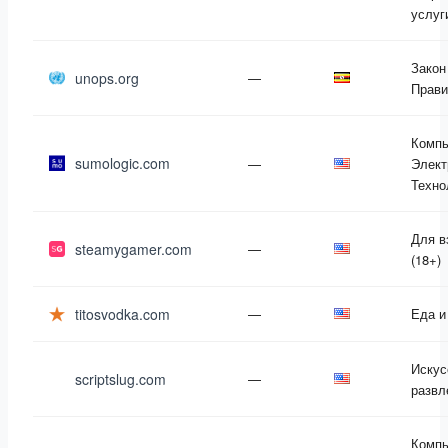
услуг
Закон
unops.org
—
Прави
Компь
sumologic.com
—
Элект
Техно
Для в
steamygamer.com
—
(18+)
titosvodka.com
—
Еда и
Искус
scriptslug.com
—
развл
Компь