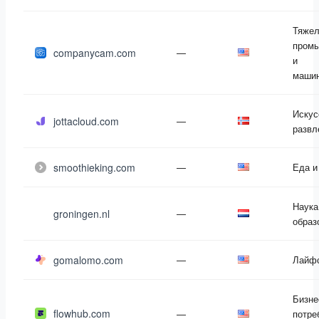
Тяже
пром
companycam.com
—
и
машин
Искус
jottacloud.com
—
развл
smoothieking.com
—
Еда и
Наука
groningen.nl
—
образ
gomalomo.com
—
Лайф
Бизне
flowhub.com
—
потре