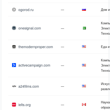
ogorod.ru
—
Дом и
Компь
onesignal.com
—
Элект
Техно
themodernproper.com
—
Еда и
Компь
activecampaign.com
—
Элект
Техно
Искус
a24films.com
—
развл
Наука
ielts.org
—
образ