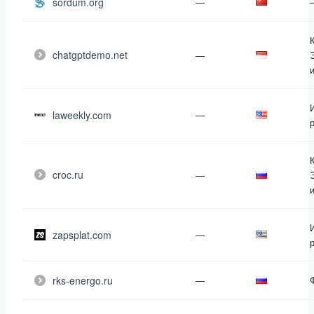
sordum.org
—
chatgptdemo.net
—
laweekly.com
—
croc.ru
—
zapsplat.com
—
rks-energo.ru
—