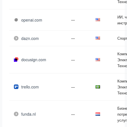
Техн
ИИ, ч
openai.com
—
инст
dazn.com
—
Спор
Комп
docusign.com
—
Элект
Техн
Комп
trello.com
—
Элект
Техн
Бизне
funda.nl
—
потр
услу