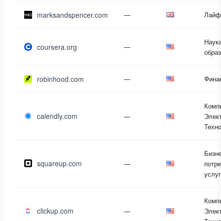
marksandspencer.com
—
Лайф
Наука
coursera.org
—
обра
robinhood.com
—
Фина
Комп
calendly.com
—
Элект
Техн
Бизне
squareup.com
—
потр
услу
Комп
clickup.com
—
Элект