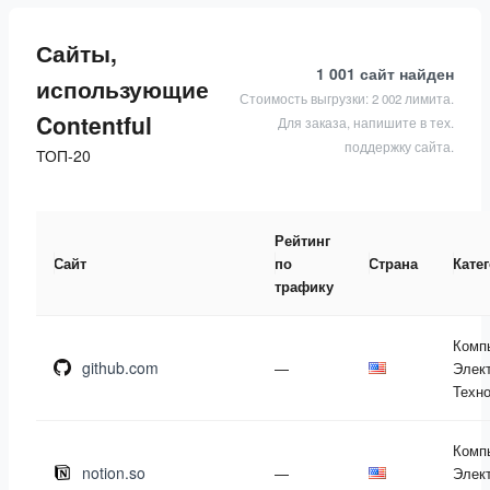
Сайты,
1 001 сайт
найден
использующие
Стоимость выгрузки: 2 002 лимита.
Contentful
Для заказа, напишите в тех.
поддержку сайта.
ТОП-20
Рейтинг
Сайт
по
Страна
Кате
трафику
Комп
github.com
—
Элект
Техн
Комп
notion.so
—
Элект