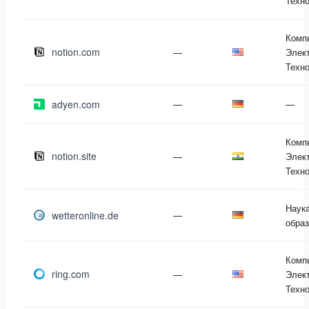
Техн
Комп
notion.com
—
Элект
Техн
adyen.com
—
—
Комп
notion.site
—
Элект
Техн
Наука
wetteronline.de
—
обра
Комп
ring.com
—
Элект
Техн