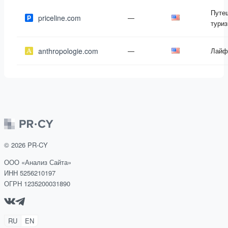
Путе
priceline.com
—
тури
anthropologie.com
—
Лайф
©
2026
PR-CY
ООО «Анализ Сайта»
ИНН 5256210197
ОГРН 1235200031890
RU
EN