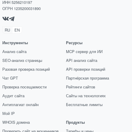
ИНН 5256210197
ОГРН 1235200031890
RU
EN
Инструменты
Ресурсы
Анализ сайта
MCP сервер для ИИ
SEO-анализ страницы
API анализ сайта
Разовая проверка позиций
API проверки позиций
Чат GPT
Партнёрская программа
Проверка посещаемости
Рейтинги сайтов
Аудит сайта
Сайты на технологиях
Антиплагиат онлайн
Бесплатные лимиты
Мой IP
WHOIS домена
Продукты
Проверить сайт на мошенников
Тарифы и цены