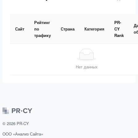
Рейтинг
PR-
Д
Сайт
по
Страна
Категория
CY
о
трафику
Rank
Нет данных
©
2026
PR-CY
ООО «Анализ Сайта»