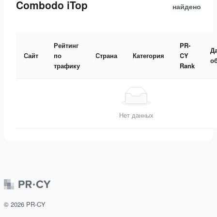
Combodo iTop
найдено
Рейтинг
PR-
Д
Сайт
по
Страна
Категория
CY
о
трафику
Rank
Нет данных
©
2026
PR-CY