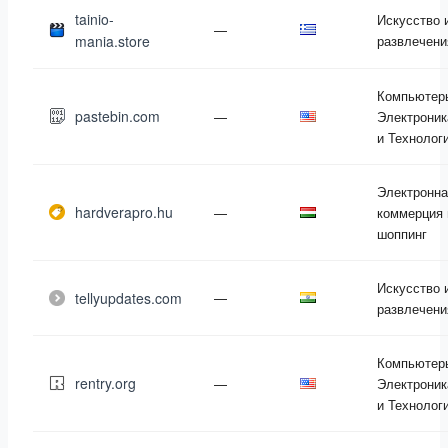
tainio-
Искусство 
—
mania.store
развлечени
Компьютер
pastebin.com
—
Электроник
и Технолог
Электронна
hardverapro.hu
—
коммерция 
шоппинг
Искусство 
tellyupdates.com
—
развлечени
Компьютер
rentry.org
—
Электроник
и Технолог