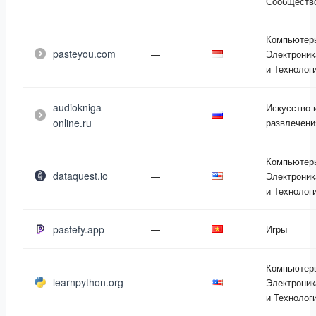
Сообществ
Компьютер
pasteyou.com
—
Электроник
и Технолог
audiokniga-
Искусство 
—
online.ru
развлечени
Компьютер
dataquest.io
—
Электроник
и Технолог
pastefy.app
—
Игры
Компьютер
learnpython.org
—
Электроник
и Технолог