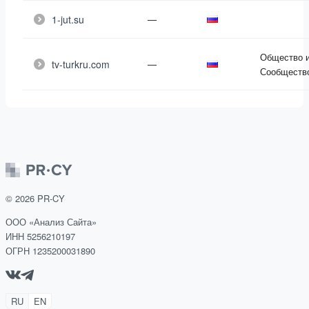
1-jut.su
—
Общество 
tv-turkru.com
—
Сообществ
©
2026
PR-CY
ООО «Анализ Сайта»
ИНН 5256210197
ОГРН 1235200031890
RU
EN