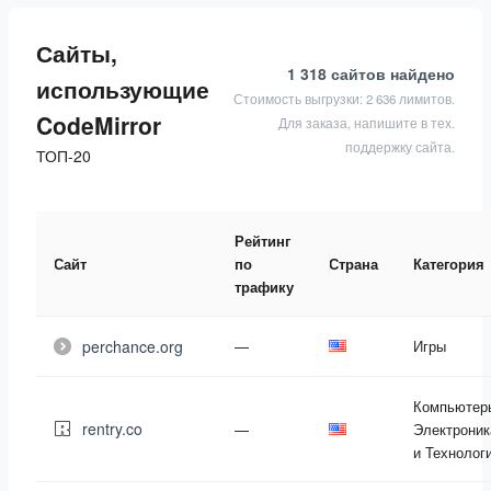
Сайты,
1 318 сайтов
найдено
использующие
Стоимость выгрузки: 2 636 лимитов.
CodeMirror
Для заказа, напишите в тех.
поддержку сайта.
ТОП-20
Рейтинг
Сайт
по
Страна
Категория
трафику
perchance.org
—
Игры
Компьютер
rentry.co
—
Электроник
и Технолог