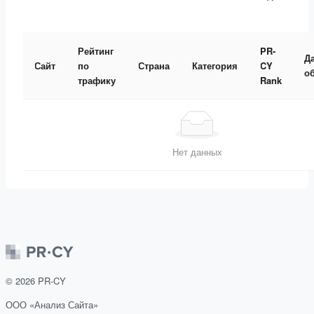
Рейтинг
PR-
Д
Сайт
по
Страна
Категория
CY
о
трафику
Rank
Нет данных
©
2026
PR-CY
ООО «Анализ Сайта»