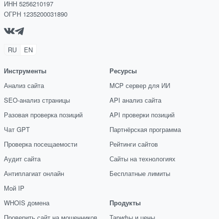
ИНН 5256210197
ОГРН 1235200031890
RU
EN
Инструменты
Ресурсы
Анализ сайта
MCP сервер для ИИ
SEO-анализ страницы
API анализ сайта
Разовая проверка позиций
API проверки позиций
Чат GPT
Партнёрская программа
Проверка посещаемости
Рейтинги сайтов
Аудит сайта
Сайты на технологиях
Антиплагиат онлайн
Бесплатные лимиты
Мой IP
WHOIS домена
Продукты
Проверить сайт на мошенников
Тарифы и цены