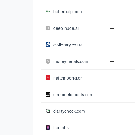
betterhelp.com
—
deep-nude.ai
—
cv-library.co.uk
—
moneymetals.com
—
naftemporiki.gr
—
streamelements.com
—
claritycheck.com
—
hentai.tv
—