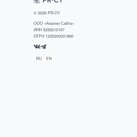
©
2026
PR-CY
ООО «Анализ Сайта»
ИНН 5256210197
ОГРН 1235200031890
RU
EN