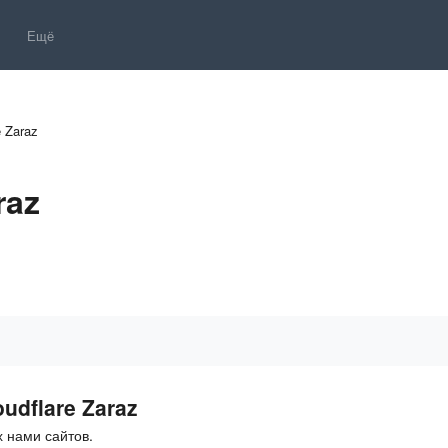
Ещё
e Zaraz
raz
udflare Zaraz
 нами сайтов.