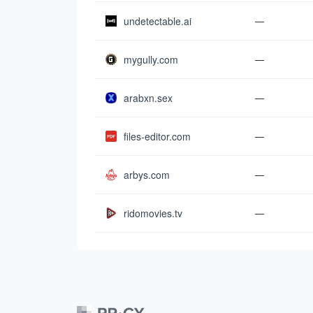
undetectable.ai
—
mygully.com
—
arabxn.sex
—
files-editor.com
—
arbys.com
—
ridomovies.tv
—