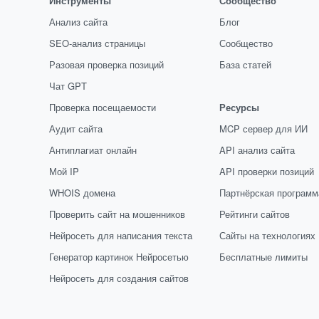
Инструменты
Сообщество
Анализ сайта
Блог
SEO-анализ страницы
Сообщество
Разовая проверка позиций
База статей
Чат GPT
Проверка посещаемости
Ресурсы
Аудит сайта
MCP сервер для ИИ
Антиплагиат онлайн
API анализ сайта
Мой IP
API проверки позиций
WHOIS домена
Партнёрская программ
Проверить сайт на мошенников
Рейтинги сайтов
Нейросеть для написания текста
Сайты на технологиях
Генератор картинок Нейросетью
Бесплатные лимиты
Нейросеть для создания сайтов