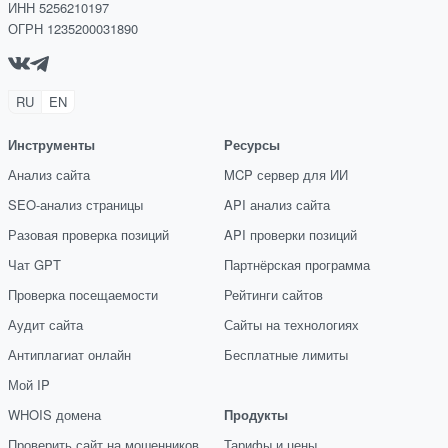
ИНН 5256210197
ОГРН 1235200031890
RU
EN
Инструменты
Ресурсы
Анализ сайта
MCP сервер для ИИ
SEO-анализ страницы
API анализ сайта
Разовая проверка позиций
API проверки позиций
Чат GPT
Партнёрская программа
Проверка посещаемости
Рейтинги сайтов
Аудит сайта
Сайты на технологиях
Антиплагиат онлайн
Бесплатные лимиты
Мой IP
WHOIS домена
Продукты
Проверить сайт на мошенников
Тарифы и цены