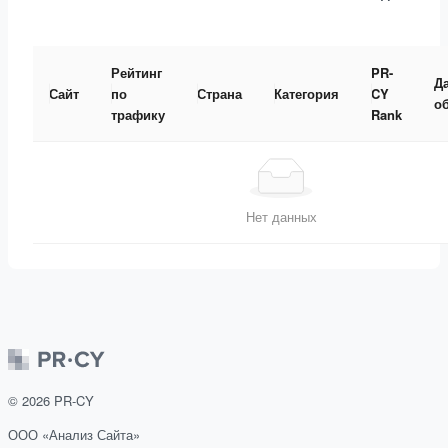
Рейтинг
PR-
Д
Сайт
по
Страна
Категория
CY
о
трафику
Rank
Нет данных
©
2026
PR-CY
ООО «Анализ Сайта»