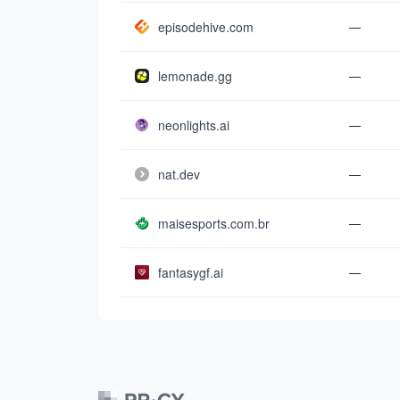
episodehive.com
—
lemonade.gg
—
neonlights.ai
—
nat.dev
—
maisesports.com.br
—
fantasygf.ai
—