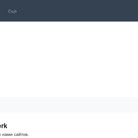
Ещё
erk
 нами сайтов.