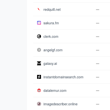
redquill.net
—
sakura.fm
—
clerk.com
—
angelgf.com
—
galaxy.ai
—
instantdomainsearch.com
—
datalemur.com
—
imagedescriber.online
—