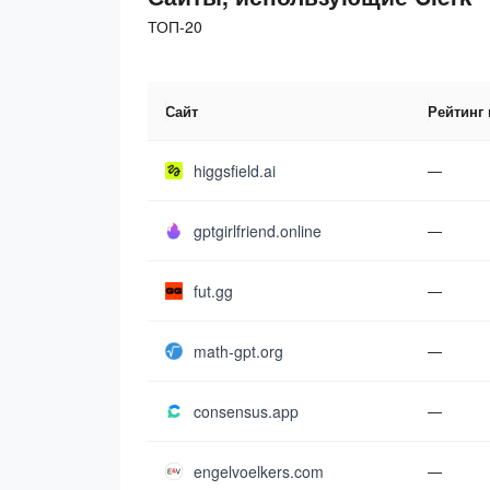
ТОП-20
Сайт
Рейтинг
higgsfield.ai
—
gptgirlfriend.online
—
fut.gg
—
math-gpt.org
—
consensus.app
—
engelvoelkers.com
—