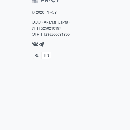
©
2026
PR-CY
ООО «Анализ Сайта»
ИНН 5256210197
ОГРН 1235200031890
RU
EN