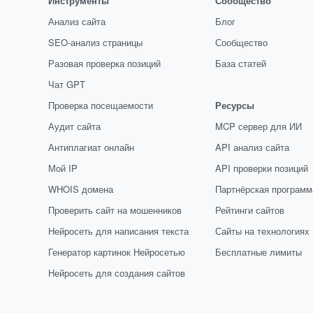
Инструменты
Сообщество
Анализ сайта
Блог
SEO-анализ страницы
Сообщество
Разовая проверка позиций
База статей
Чат GPT
Проверка посещаемости
Ресурсы
Аудит сайта
MCP сервер для ИИ
Антиплагиат онлайн
API анализ сайта
Мой IP
API проверки позиций
WHOIS домена
Партнёрская программ
Проверить сайт на мошенников
Рейтинги сайтов
Нейросеть для написания текста
Сайты на технологиях
Генератор картинок Нейросетью
Бесплатные лимиты
Нейросеть для создания сайтов