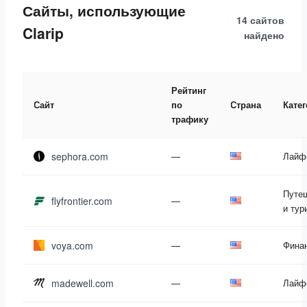
Сайты, использующие
14 сайтов
Clarip
найдено
Рейтинг
Сайт
по
Страна
Кате
трафику
sephora.com
—
Лайф
Путе
flyfrontier.com
—
и тур
voya.com
—
Фина
madewell.com
—
Лайф