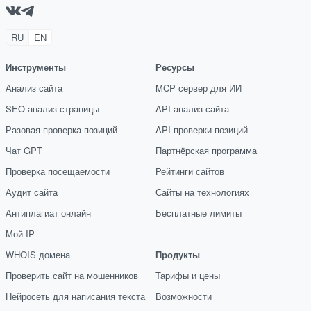
RU
EN
Инструменты
Ресурсы
Анализ сайта
MCP сервер для ИИ
SEO-анализ страницы
API анализ сайта
Разовая проверка позиций
API проверки позиций
Чат GPT
Партнёрская программа
Проверка посещаемости
Рейтинги сайтов
Аудит сайта
Сайты на технологиях
Антиплагиат онлайн
Бесплатные лимиты
Мой IP
WHOIS домена
Продукты
Проверить сайт на мошенников
Тарифы и цены
Нейросеть для написания текста
Возможности