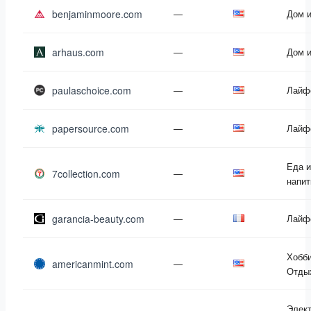
benjaminmoore.com
—
Дом и
arhaus.com
—
Дом и
paulaschoice.com
—
Лайф
papersource.com
—
Лайф
Еда и
7collection.com
—
напит
garancia-beauty.com
—
Лайф
Хобби
americanmint.com
—
Отды
Элек