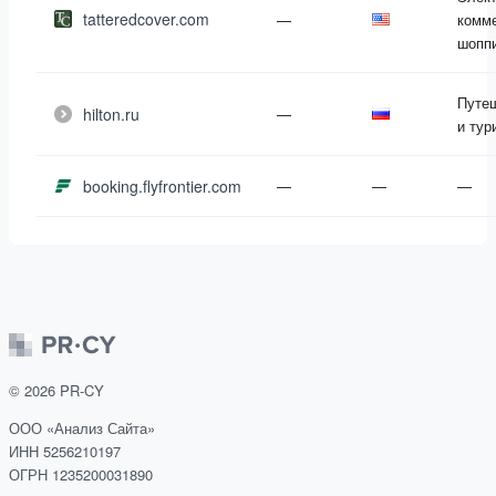
tatteredcover.com
—
комме
шопп
Путе
hilton.ru
—
и тур
booking.flyfrontier.com
—
—
—
©
2026
PR-CY
ООО «Анализ Сайта»
ИНН 5256210197
ОГРН 1235200031890