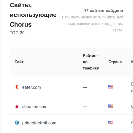
Сайты,
47 сайтов
найдено
использующие
Стоимость выгрузки: 94 лимита. Для
Chorus
заказа, напишите в тех. поддержку
сайта.
ТОП-20
Рейтинг
Сайт
по
Страна
трафику
eater.com
—
sbnation.com
—
prideofdetroit.com
—