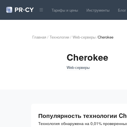
Тарифы и цены
Инструменты
Блог
Главная
/
Технологии
/
Web-серверы
/
Cherokee
Cherokee
Web-серверы
Популярность технологии Ch
Технология обнаружена на 0,01% проверенных