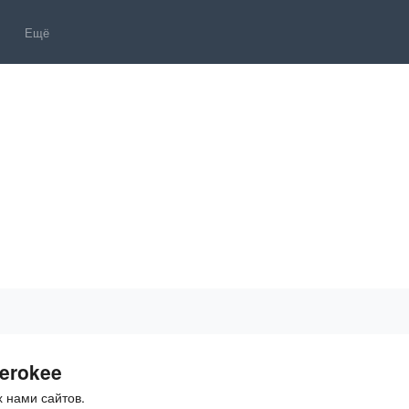
Ещё
erokee
 нами сайтов.