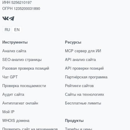
ИНН 5256210197
ОГРН 1235200031890
RU
EN
Инструменты
Ресурсы
Анализ сайта
MCP сервер для ИИ
SEO-анализ страницы
API анализ сайта
Разовая проверка позиций
API проверки позиций
Чат GPT
Партнёрская программа
Проверка посещаемости
Рейтинги сайтов
Аудит сайта
Сайты на технологиях
Антиплагиат онлайн
Бесплатные лимиты
Мой IP
WHOIS домена
Продукты
Проверить сайт на мошенников
Тарифы и цены