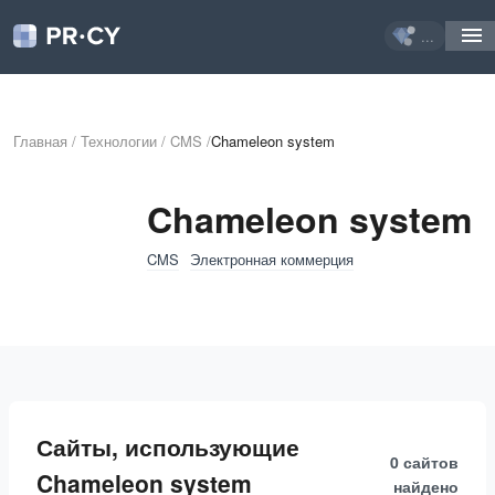
...
Главная
/
Технологии
/
CMS
/
Chameleon system
Chameleon system
CMS
Электронная коммерция
Сайты, использующие
0 сайтов
Chameleon system
найдено