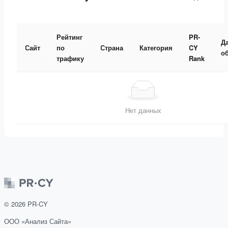
Рейтинг
PR-
Д
Сайт
по
Страна
Категория
CY
о
трафику
Rank
Нет данных
©
2026
PR-CY
ООО «Анализ Сайта»