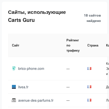
Сайты, использующие
18 сайтов
Carts Guru
найдено
Рейтинг
Сайт
по
Страна
К
трафику
К
brico-phone.com
—
Э
и
livea.fr
—
Д
avenue-des-parfums.fr
—
Л