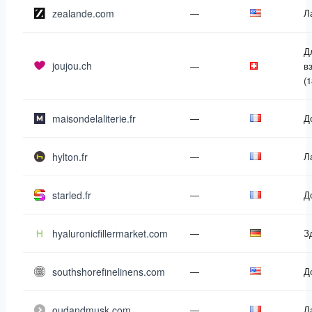
zealande.com
—
Л
Д
joujou.ch
—
в
(1
maisondelaliterie.fr
—
Д
hylton.fr
—
Л
starled.fr
—
Д
hyaluronicfillermarket.com
—
З
southshorefinelinens.com
—
Д
oudandmusk.com
—
Л