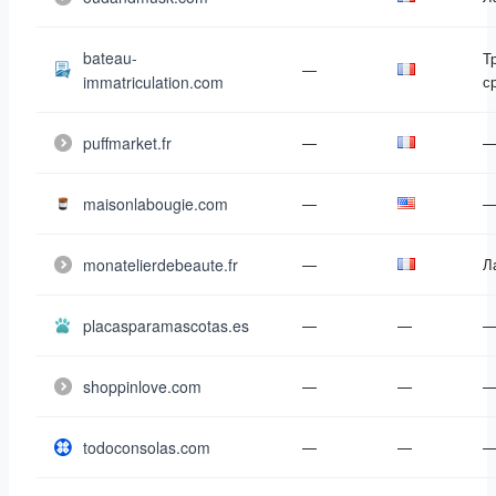
bateau-
Т
—
immatriculation.com
с
puffmarket.fr
—
maisonlabougie.com
—
monatelierdebeaute.fr
—
Л
placasparamascotas.es
—
—
shoppinlove.com
—
—
todoconsolas.com
—
—