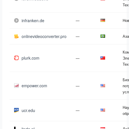
Тех
infranken.de
—
Нов
onlinevideoconverter.pro
—
Аза
Ко
plurk.com
—
Эле
Тех
Биз
empower.com
—
пот
усл
Нау
ucr.edu
—
обр
—
Ла