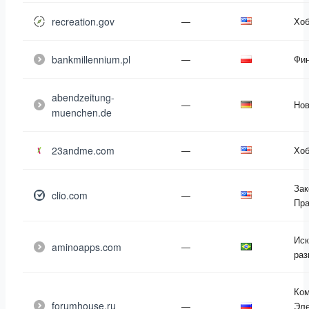
recreation.gov
—
Хоб
bankmillennium.pl
—
Фи
abendzeitung-
—
Нов
muenchen.de
23andme.com
—
Хоб
Зак
clio.com
—
Пра
Иск
aminoapps.com
—
раз
Ко
forumhouse.ru
—
Эле