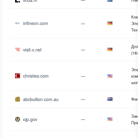
linda.nl
Ко
infineon.com
—
Эле
Тех
Для
visit-x.net
—
(18
Эле
christies.com
—
ком
шоп
abcbullion.com.au
—
Фи
Зак
ojp.gov
—
Пра