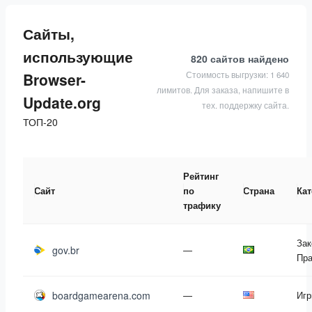
Сайты,
использующие
820 сайтов
найдено
Стоимость выгрузки: 1 640
Browser-
лимитов. Для заказа, напишите в
Update.org
тех. поддержку сайта.
ТОП-20
Рейтинг
Сайт
по
Страна
Кат
трафику
Зак
gov.br
—
Пра
boardgamearena.com
—
Иг