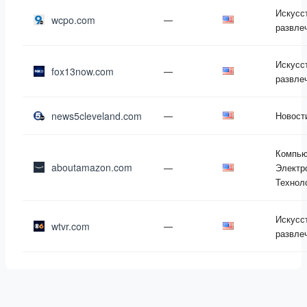
Искусс
wcpo.com
—
развле
Искусс
fox13now.com
—
развле
news5cleveland.com
—
Новост
Компью
aboutamazon.com
—
Электр
Технол
Искусс
wtvr.com
—
развле