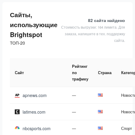
Сайты,
82 сайта
найдено
использующие
Стоимость выгрузки: 164 лимита. Для
Brightspot
заказа, напишите в тех. поддержку
сайта.
ТОП-20
Рейтинг
Сайт
по
Страна
Катего
трафику
apnews.com
—
Новост
latimes.com
—
Новост
nbcsports.com
—
Спорт