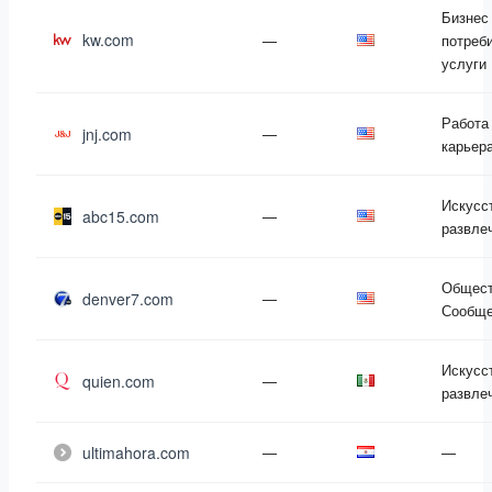
Бизнес
kw.com
—
потреб
услуги
Работа
jnj.com
—
карьер
Искусс
abc15.com
—
развле
Общест
denver7.com
—
Сообще
Искусс
quien.com
—
развле
ultimahora.com
—
—