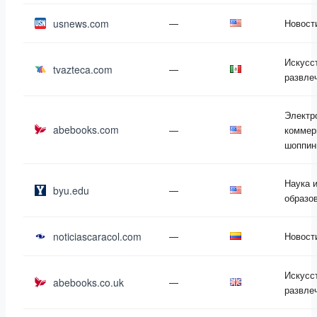
usnews.com
—
Новост
Искусс
tvazteca.com
—
развле
Электр
abebooks.com
—
коммер
шоппин
Наука 
byu.edu
—
образо
noticiascaracol.com
—
Новост
Искусс
abebooks.co.uk
—
развле