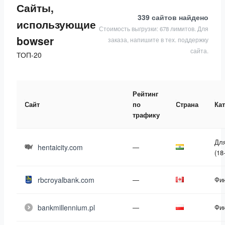
Сайты,
339 сайтов
найдено
использующие
Стоимость выгрузки: 678 лимитов. Для
bowser
заказа, напишите в тех. поддержку
сайта.
ТОП-20
Рейтинг
Сайт
по
Страна
Ка
трафику
Дл
hentaicity.com
—
(18
rbcroyalbank.com
—
Фи
bankmillennium.pl
—
Фи