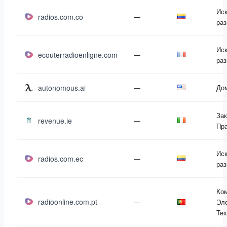
Иск
radios.com.co
—
раз
Иск
ecouterradioenligne.com
—
раз
autonomous.ai
—
Дом
Зак
revenue.ie
—
Пр
Иск
radios.com.ec
—
раз
Ко
radioonline.com.pt
—
Эле
Тех