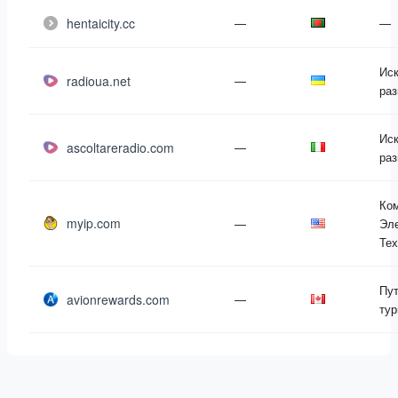
hentaicity.cc
—
—
Иск
radioua.net
—
раз
Иск
ascoltareradio.com
—
раз
Ко
myip.com
—
Эле
Тех
Пут
avionrewards.com
—
тур