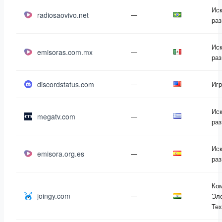
Иск
radiosaovivo.net
—
раз
Иск
emisoras.com.mx
—
раз
discordstatus.com
—
Иг
Иск
megatv.com
—
раз
Иск
emisora.org.es
—
раз
Ко
joingy.com
—
Эле
Тех