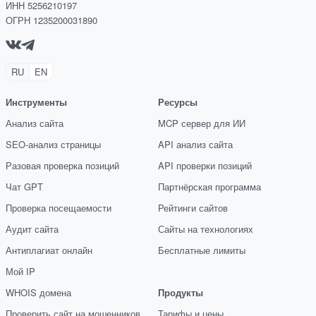
ИНН 5256210197
ОГРН 1235200031890
RU
EN
Инструменты
Ресурсы
Анализ сайта
MCP сервер для ИИ
SEO-анализ страницы
API анализ сайта
Разовая проверка позиций
API проверки позиций
Чат GPT
Партнёрская программа
Проверка посещаемости
Рейтинги сайтов
Аудит сайта
Сайты на технологиях
Антиплагиат онлайн
Бесплатные лимиты
Мой IP
WHOIS домена
Продукты
Проверить сайт на мошенников
Тарифы и цены