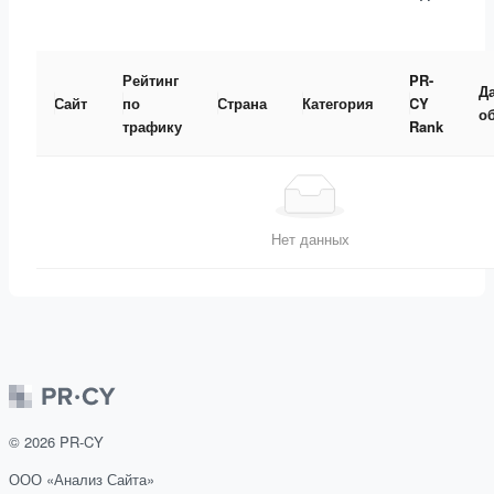
Рейтинг
PR-
Д
Сайт
по
Страна
Категория
CY
о
трафику
Rank
Нет данных
©
2026
PR-CY
ООО «Анализ Сайта»