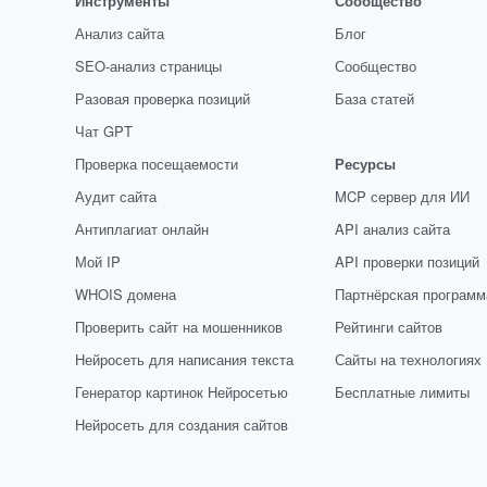
Инструменты
Сообщество
Анализ сайта
Блог
SEO-анализ страницы
Сообщество
Разовая проверка позиций
База статей
Чат GPT
Проверка посещаемости
Ресурсы
Аудит сайта
MCP сервер для ИИ
Антиплагиат онлайн
API анализ сайта
Мой IP
API проверки позиций
WHOIS домена
Партнёрская программ
Проверить сайт на мошенников
Рейтинги сайтов
Нейросеть для написания текста
Сайты на технологиях
Генератор картинок Нейросетью
Бесплатные лимиты
Нейросеть для создания сайтов