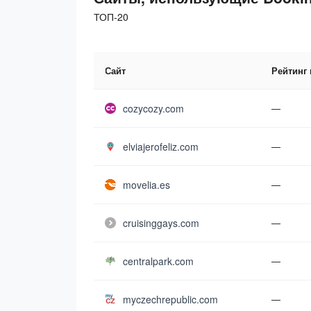
ТОП-20
Сайт
Рейтинг
cozycozy.com
—
elviajerofeliz.com
—
movelia.es
—
cruisinggays.com
—
centralpark.com
—
myczechrepublic.com
—