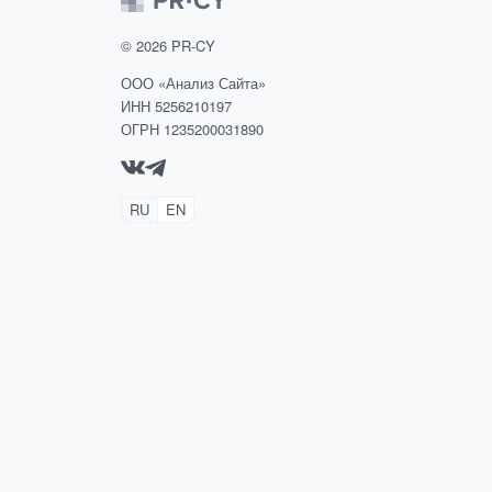
©
2026
PR-CY
ООО «Анализ Сайта»
ИНН 5256210197
ОГРН 1235200031890
RU
EN