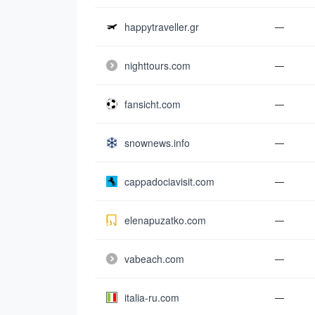
happytraveller.gr
—
nighttours.com
—
fansicht.com
—
snownews.info
—
cappadociavisit.com
—
elenapuzatko.com
—
vabeach.com
—
italia-ru.com
—