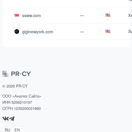
ssww.com
—
Х
giginewyork.com
—
Л
©
2026
PR-CY
ООО «Анализ Сайта»
ИНН 5256210197
ОГРН 1235200031890
RU
EN