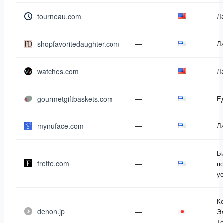
tourneau.com
—
Л
shopfavoritedaughter.com
—
Л
watches.com
—
Л
gourmetgiftbaskets.com
—
Е
mynuface.com
—
Л
Б
frette.com
—
п
у
К
denon.jp
—
Э
Т