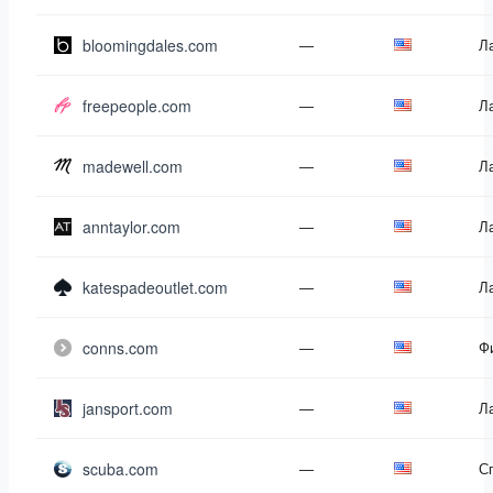
bloomingdales.com
—
Л
freepeople.com
—
Л
madewell.com
—
Л
anntaylor.com
—
Л
katespadeoutlet.com
—
Л
conns.com
—
Ф
jansport.com
—
Л
scuba.com
—
С