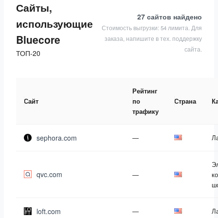
Сайты,
27 сайтов
найдено
использующие
Стоимость выгрузки: 54 лимита. Для
Bluecore
заказа, напишите в тех. поддержку
сайта.
ТОП-20
Рейтинг
Сайт
по
Страна
К
трафику
sephora.com
—
Л
Э
qvc.com
—
к
ш
loft.com
—
Л