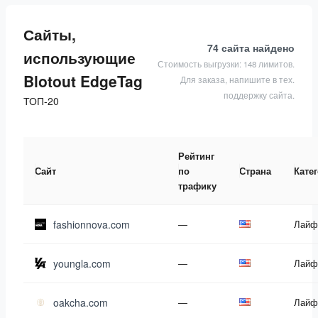
Сайты,
74 сайта
найдено
использующие
Стоимость выгрузки: 148 лимитов.
Blotout EdgeTag
Для заказа, напишите в тех.
поддержку сайта.
ТОП-20
Рейтинг
Сайт
по
Страна
Кате
трафику
fashionnova.com
—
Лайф
youngla.com
—
Лайф
oakcha.com
—
Лайф