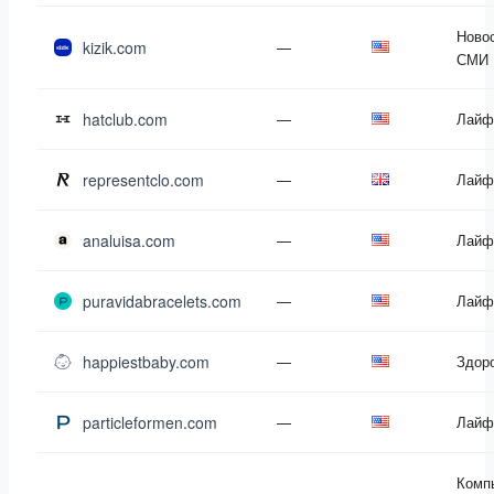
Новос
kizik.com
—
СМИ
hatclub.com
—
Лайф
representclo.com
—
Лайф
analuisa.com
—
Лайф
puravidabracelets.com
—
Лайф
happiestbaby.com
—
Здор
particleformen.com
—
Лайф
Комп