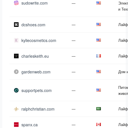
sudowrite.com
—
Элек
и Тех
dcshoes.com
—
Лайф
kyliecosmetics.com
—
Лайф
charleskeith.eu
—
Лайф
gardenweb.com
—
Дом 
Пито
supportpets.com
—
живо
ralphchristian.com
—
Лайф
spanx.ca
—
Лайф