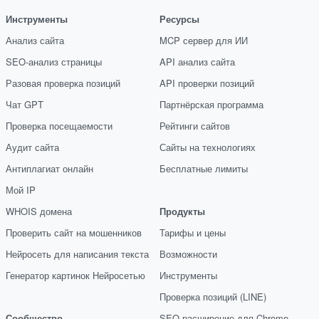
Инструменты
Ресурсы
Анализ сайта
MCP сервер для ИИ
SEO-анализ страницы
API анализ сайта
Разовая проверка позиций
API проверки позиций
Чат GPT
Партнёрская программа
Проверка посещаемости
Рейтинги сайтов
Аудит сайта
Сайты на технологиях
Антиплагиат онлайн
Бесплатные лимиты
Мой IP
WHOIS домена
Продукты
Проверить сайт на мошенников
Тарифы и цены
Нейросеть для написания текста
Возможности
Генератор картинок Нейросетью
Инструменты
Проверка позиций (LINE)
Сообщество
SEO расширение для Chrome