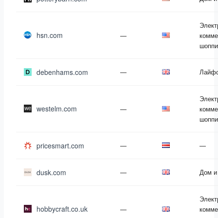
Элект
hsn.com
—
комме
шоппи
debenhams.com
—
Лайф
Элект
westelm.com
—
комме
шоппи
pricesmart.com
—
—
dusk.com
—
Дом и
Элект
hobbycraft.co.uk
—
комме