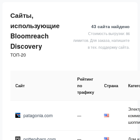
Сайты,
использующие
43 сайта
найдено
Стоимость выгрузки: 86
Bloomreach
лимитов. Для заказа, напишите
Discovery
в тех. поддержку сайта.
ТОП-20
Рейтинг
Сайт
по
Страна
Катег
трафику
Элект
patagonia.com
—
комме
шоппи
potterybarn.com
—
Дом и