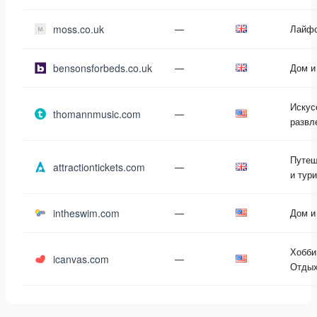
moss.co.uk
—
Лайф
bensonsforbeds.co.uk
—
Дом и
Искус
thomannmusic.com
—
развл
Путеш
attractiontickets.com
—
и тур
intheswim.com
—
Дом и
Хобби
icanvas.com
—
Отды