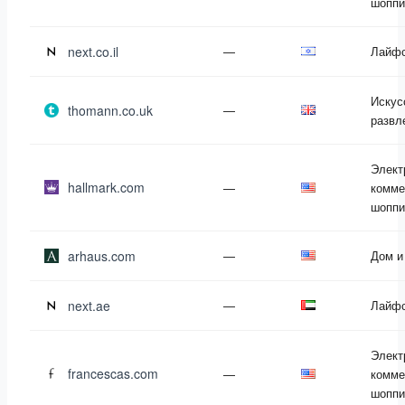
шоппи
next.co.il
—
Лайф
Искус
thomann.co.uk
—
развл
Элект
hallmark.com
—
комме
шоппи
arhaus.com
—
Дом и
next.ae
—
Лайф
Элект
francescas.com
—
комме
шоппи