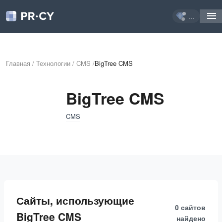
...
Главная
/
Технологии
/
CMS
/
BigTree CMS
BigTree CMS
CMS
Сайты, использующие
0 сайтов
BigTree CMS
найдено