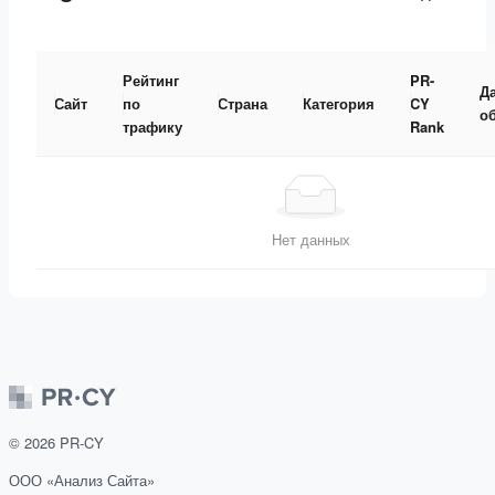
Рейтинг
PR-
Д
Сайт
по
Страна
Категория
CY
о
трафику
Rank
Нет данных
©
2026
PR-CY
ООО «Анализ Сайта»