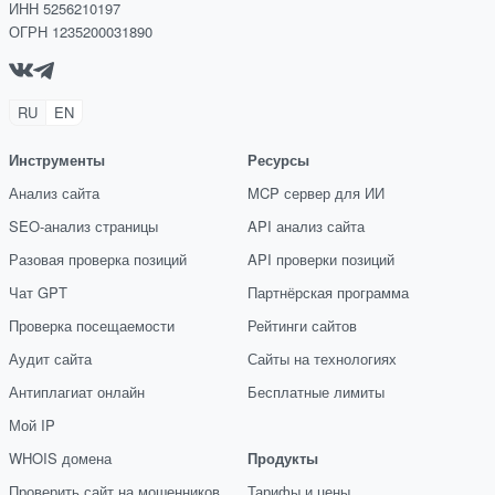
ИНН 5256210197
ОГРН 1235200031890
RU
EN
Инструменты
Ресурсы
Анализ сайта
MCP сервер для ИИ
SEO-анализ страницы
API анализ сайта
Разовая проверка позиций
API проверки позиций
Чат GPT
Партнёрская программа
Проверка посещаемости
Рейтинги сайтов
Аудит сайта
Сайты на технологиях
Антиплагиат онлайн
Бесплатные лимиты
Мой IP
WHOIS домена
Продукты
Проверить сайт на мошенников
Тарифы и цены