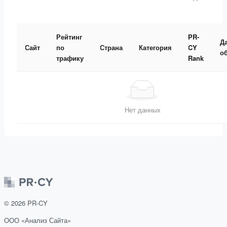
Рейтинг
PR-
Д
Сайт
по
Страна
Категория
CY
о
трафику
Rank
Нет данных
©
2026
PR-CY
ООО «Анализ Сайта»