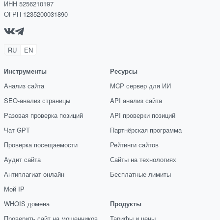
ИНН 5256210197
ОГРН 1235200031890
RU
EN
Инструменты
Ресурсы
Анализ сайта
MCP сервер для ИИ
SEO-анализ страницы
API анализ сайта
Разовая проверка позиций
API проверки позиций
Чат GPT
Партнёрская программа
Проверка посещаемости
Рейтинги сайтов
Аудит сайта
Сайты на технологиях
Антиплагиат онлайн
Бесплатные лимиты
Мой IP
WHOIS домена
Продукты
Проверить сайт на мошенников
Тарифы и цены