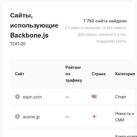
Сайты,
7 762 сайта
найдено
использующие
Стоимость выгрузки: 15 524 лимита.
Backbone.js
Для заказа, напишите в тех.
поддержку сайта.
ТОП-20
Рейтинг
Сайт
по
Страна
Категория
трафику
espn.com
—
Спорт
Новости и
auone.jp
—
СМИ
Компьютер