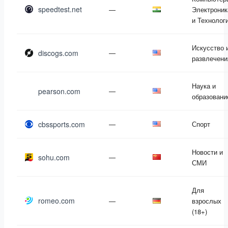
speedtest.net
—
Электроник
и Технолог
Искусство 
discogs.com
—
развлечени
Наука и
pearson.com
—
образовани
cbssports.com
—
Спорт
Новости и
sohu.com
—
СМИ
Для
romeo.com
—
взрослых
(18+)