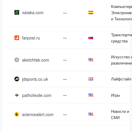
Компьютер
xataka.com
—
Электроник
и Технолог
Транспортн
farpost.ru
—
средства
Искусство 
sketchfab.com
—
развлечени
jdsports.co.uk
—
Лайфстайл
pathofexile.com
—
Игры
Новости и
sciencealert.com
—
СМИ