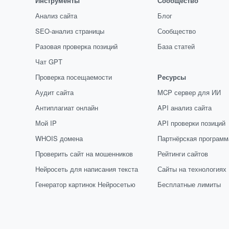
Инструменты
Сообщество
Анализ сайта
Блог
SEO-анализ страницы
Сообщество
Разовая проверка позиций
База статей
Чат GPT
Проверка посещаемости
Ресурсы
Аудит сайта
MCP сервер для ИИ
Антиплагиат онлайн
API анализ сайта
Мой IP
API проверки позиций
WHOIS домена
Партнёрская программ
Проверить сайт на мошенников
Рейтинги сайтов
Нейросеть для написания текста
Сайты на технологиях
Генератор картинок Нейросетью
Бесплатные лимиты