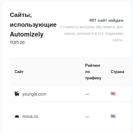
Сайты,
401 сайт
найден
использующие
Стоимость выгрузки: 802 лимита. Для
Automizely
заказа, напишите в тех. поддержку
сайта.
ТОП-20
Рейтинг
Сайт
по
Страна
трафику
youngla.com
—
mous.co
—