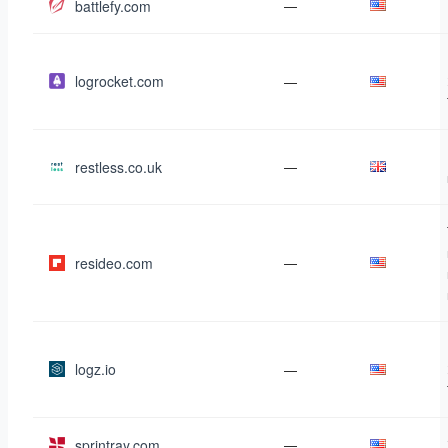
battlefy.com
—
logrocket.com
—
restless.co.uk
—
resideo.com
—
logz.io
—
sprintray.com
—