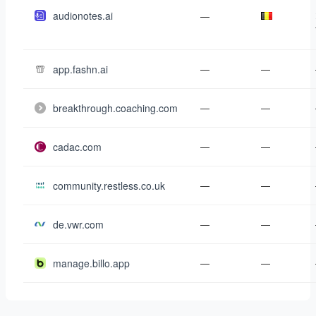
audionotes.ai
—
app.fashn.ai
—
—
breakthrough.coaching.com
—
—
cadac.com
—
—
community.restless.co.uk
—
—
de.vwr.com
—
—
manage.billo.app
—
—