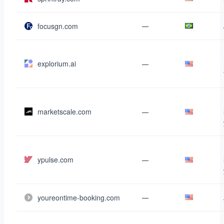
focusgn.com
—
explorium.ai
—
marketscale.com
—
ypulse.com
—
youreontime-booking.com
—