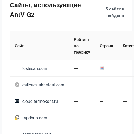
Сайты, использующие
5 сайтов
AntV G2
найдено
Рейтинг
Сайт
по
Страна
Катег
трафику
iostscan.com
—
callback.shhntest.com
—
—
—
cloud.termokont.ru
—
—
—
mpdhub.com
—
—
—