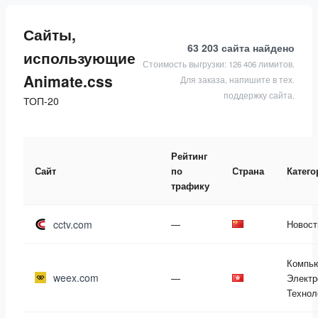
Сайты,
63 203 сайта
найдено
использующие
Стоимость выгрузки: 126 406 лимитов.
Animate.css
Для заказа, напишите в тех.
поддержку сайта.
ТОП-20
Рейтинг
Сайт
по
Страна
Катего
трафику
cctv.com
—
Новост
Компь
weex.com
—
Электр
Технол