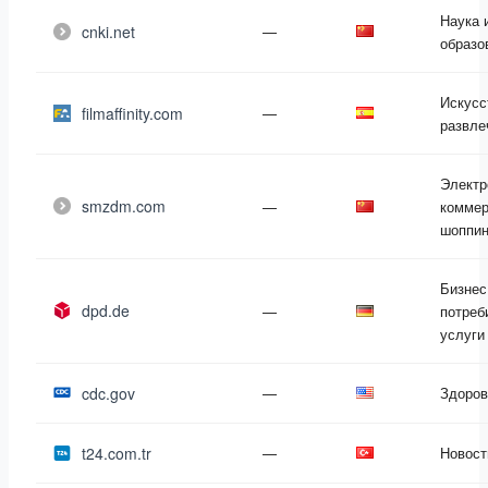
Наука 
cnki.net
—
образо
Искусс
filmaffinity.com
—
развле
Электр
smzdm.com
—
коммер
шоппин
Бизнес
dpd.de
—
потреб
услуги
cdc.gov
—
Здоров
t24.com.tr
—
Новост