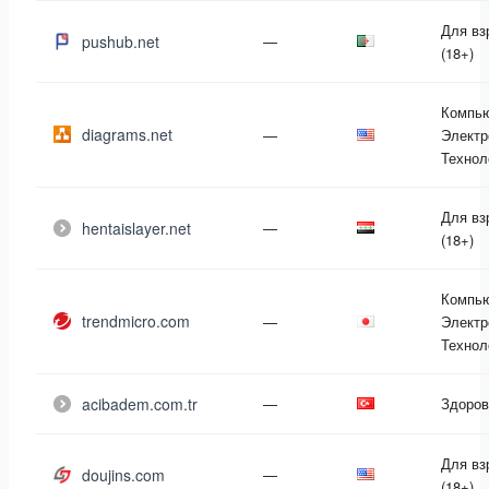
Для вз
pushub.net
—
(18+)
Компь
diagrams.net
—
Электр
Технол
Для вз
hentaislayer.net
—
(18+)
Компь
trendmicro.com
—
Электр
Технол
acibadem.com.tr
—
Здоров
Для вз
doujins.com
—
(18+)