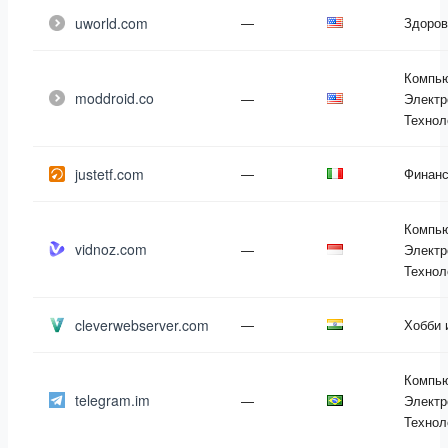
uworld.com
—
Здоров
Компь
moddroid.co
—
Электр
Технол
justetf.com
—
Финан
Компь
vidnoz.com
—
Электр
Технол
cleverwebserver.com
—
Хобби 
Компь
telegram.im
—
Электр
Технол