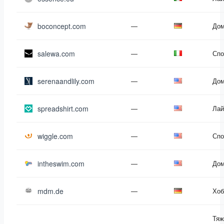
boconcept.com
—
Дом
salewa.com
—
Спо
serenaandlily.com
—
Дом
spreadshirt.com
—
Лай
wiggle.com
—
Спо
intheswim.com
—
Дом
mdm.de
—
Хоб
Тяж