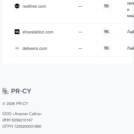
про
realtree.com
—
и
маш
shoestation.com
—
Лай
debeers.com
—
Лай
©
2026
PR-CY
ООО «Анализ Сайта»
ИНН 5256210197
ОГРН 1235200031890