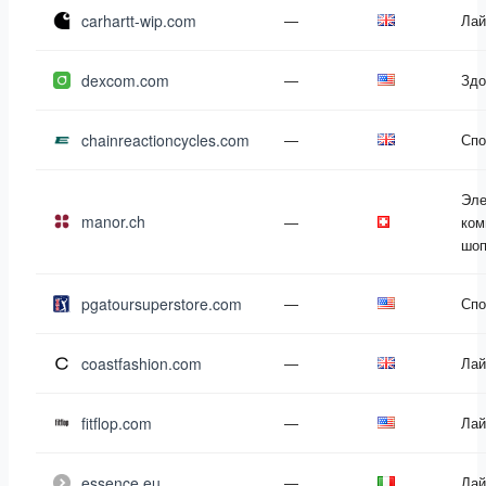
carhartt-wip.com
—
Лай
dexcom.com
—
Здо
chainreactioncycles.com
—
Спо
Эле
manor.ch
—
ком
шоп
pgatoursuperstore.com
—
Спо
coastfashion.com
—
Лай
fitflop.com
—
Лай
essence.eu
—
Лай