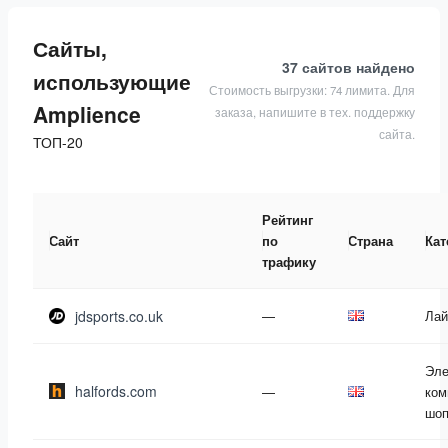
Сайты,
37 сайтов
найдено
использующие
Стоимость выгрузки: 74 лимита. Для
Amplience
заказа, напишите в тех. поддержку
сайта.
ТОП-20
Рейтинг
Сайт
по
Страна
Кат
трафику
jdsports.co.uk
—
Лай
Эле
halfords.com
—
ком
шоп