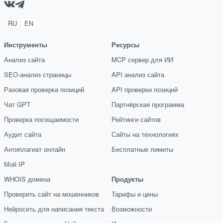
RU
EN
Инструменты
Ресурсы
Анализ сайта
MCP сервер для ИИ
SEO-анализ страницы
API анализ сайта
Разовая проверка позиций
API проверки позиций
Чат GPT
Партнёрская программа
Проверка посещаемости
Рейтинги сайтов
Аудит сайта
Сайты на технологиях
Антиплагиат онлайн
Бесплатные лимиты
Мой IP
WHOIS домена
Продукты
Проверить сайт на мошенников
Тарифы и цены
Нейросеть для написания текста
Возможности