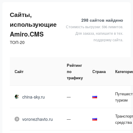
Сайты,
298 сайтов
найдено
использующие
Стоимость выгрузки: 596 лимитов.
Amiro.CMS
Для заказа, напишите в тех.
поддержку сайта.
ТОП-20
Рейтинг
Сайт
по
Страна
Категори
трафику
Путешест
china-sky.ru
—
туризм
Транспор
voronezhavto.ru
—
средства