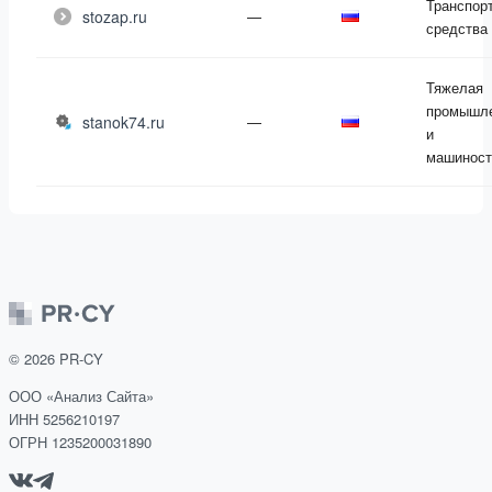
Транспор
stozap.ru
—
средства
Тяжелая
промышле
stanok74.ru
—
и
машиност
©
2026
PR-CY
ООО «Анализ Сайта»
ИНН 5256210197
ОГРН 1235200031890