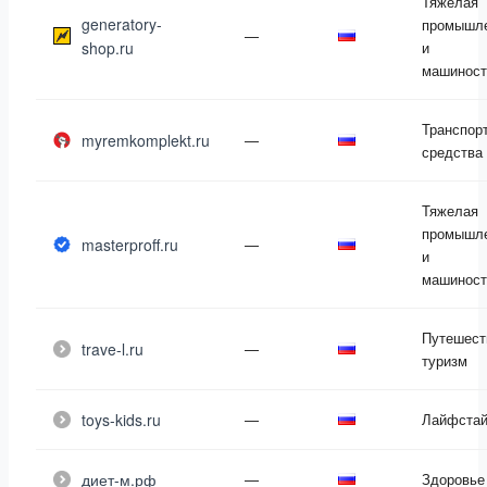
Тяжелая
generatory-
промышле
—
shop.ru
и
машиност
Транспор
myremkomplekt.ru
—
средства
Тяжелая
промышле
masterproff.ru
—
и
машиност
Путешест
trave-l.ru
—
туризм
toys-kids.ru
—
Лайфста
диет-м.рф
—
Здоровье