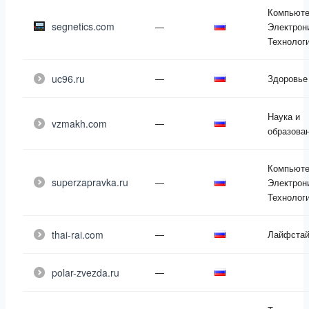
Компьюте
segnetics.com
—
Электрон
Технолог
uc96.ru
—
Здоровье
Наука и
vzmakh.com
—
образова
Компьюте
superzapravka.ru
—
Электрон
Технолог
thai-rai.com
—
Лайфста
polar-zvezda.ru
—