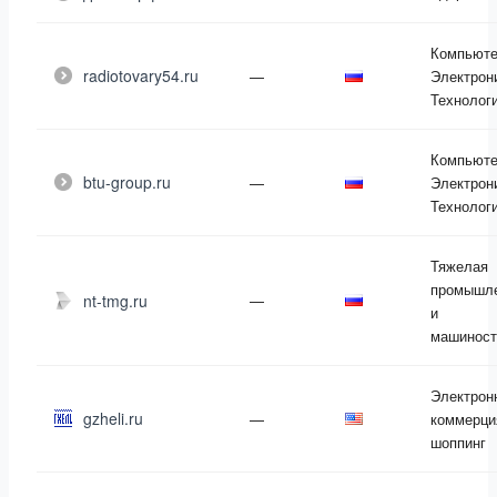
Компьюте
radiotovary54.ru
—
Электрон
Технолог
Компьюте
btu-group.ru
—
Электрон
Технолог
Тяжелая
промышле
nt-tmg.ru
—
и
машиност
Электрон
gzheli.ru
—
коммерци
шоппинг