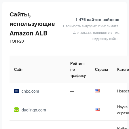
Сайты,
1 476 сайтов
найдено
использующие
Стоимость выгрузки: 2 952 лимита.
Amazon ALB
Для заказа, напишите в тех.
поддержку сайта.
ТОП-20
Рейтинг
Сайт
по
Страна
Катег
трафику
cnbc.com
—
Новос
Наука 
duolingo.com
—
образ
Работа