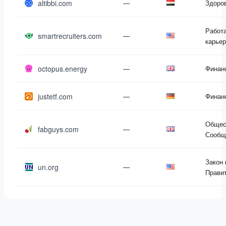
altibbi.com
—
Здоро
Работа
smartrecruiters.com
—
карье
octopus.energy
—
Финан
justetf.com
—
Финан
Общес
fabguys.com
—
Сообщ
Закон 
un.org
—
Прави