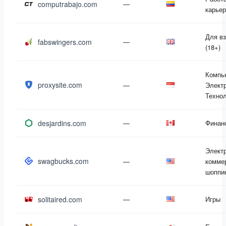
computrabajo.com
—
карье
Для в
fabswingers.com
—
(18+)
Компь
proxysite.com
—
Электр
Техно
desjardins.com
—
Финан
Элект
swagbucks.com
—
комме
шоппи
solitaired.com
—
Игры