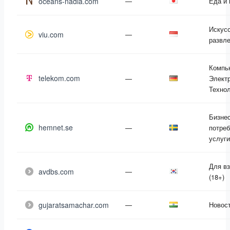
oceans-nadia.com
—
Еда и 
Искусс
viu.com
—
развл
Компь
telekom.com
—
Электр
Техно
Бизнес
hemnet.se
—
потре
услуги
Для в
avdbs.com
—
(18+)
gujaratsamachar.com
—
Новос