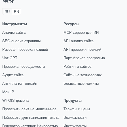
RU
EN
Инструменты
Ресурсы
Анализ сайта
MCP сервер для ИИ
SEO-анализ страницы
API анализ сайта
Разовая проверка позиций
API проверки позиций
Чат GPT
Партнёрская программа
Проверка посещаемости
Рейтинги сайтов
Аудит сайта
Сайты на технологиях
Антиплагиат онлайн
Бесплатные лимиты
Мой IP
WHOIS домена
Продукты
Проверить сайт на мошенников
Тарифы и цены
Нейросеть для написания текста
Возможности
Генератор картинок Нейросетью
Инструменты