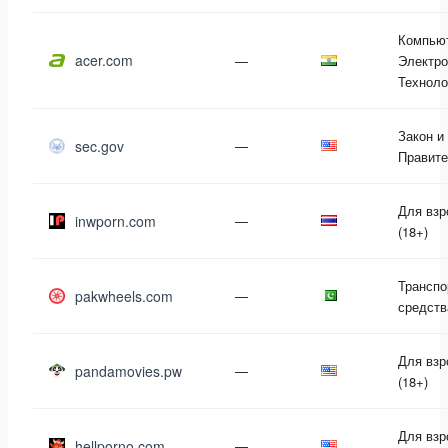
Компью
acer.com
—
Электро
Техноло
Закон и
sec.gov
—
Правите
Для вз
inwporn.com
—
(18+)
Транспо
pakwheels.com
—
средств
Для вз
pandamovies.pw
—
(18+)
Для вз
hellporno.com
—