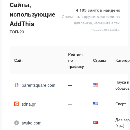
Сайты,
4 195 сайтов
найдено
использующие
Стоимость выгрузки: 8 390 лимитов.
AddThis
Для заказа, напишите в тех.
поддержку сайта.
ТОП-20
Рейтинг
Сайт
по
Страна
Катего
трафику
Наука и
parentsquare.com
—
образов
sdna.gr
—
Спорт
Для вз
twuko.com
—
(18+)