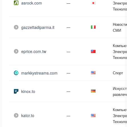
asrock.com
—
Электро
Техноло
Новости
gazzettadiparma.it
—
СМИ
Компью
eprice.com.tw
—
Электро
Техноло
markkystreams.com
—
Спорт
Искусст
kinox.to
—
развлеч
Компью
katcr.to
—
Электро
Техноло