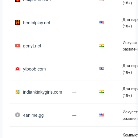
(18+)
Для вз
hentaiplay.net
—
(18+)
Искусст
genyt.net
—
развлеч
Для вз
ytboob.com
—
(18+)
Для вз
indiankinkygirls.com
—
(18+)
Искусст
4anime.gg
—
развлеч
Компью