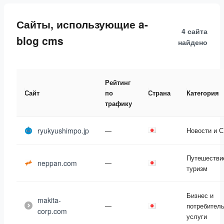
Сайты, использующие a-
4 сайта
blog cms
найдено
Рейтинг
Сайт
по
Страна
Категория
трафику
ryukyushimpo.jp
—
Новости и 
Путешестви
neppan.com
—
туризм
Бизнес и
makita-
—
потребител
corp.com
услуги