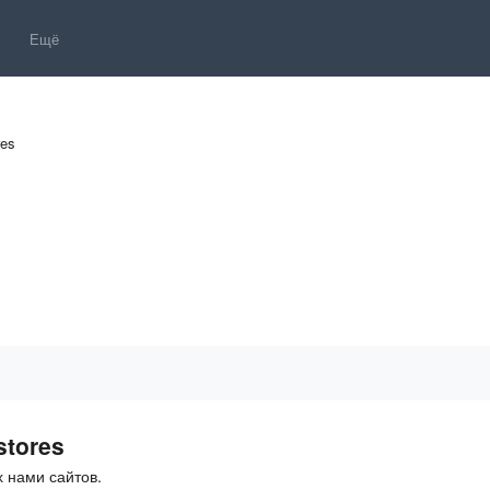
Ещё
res
stores
 нами сайтов.