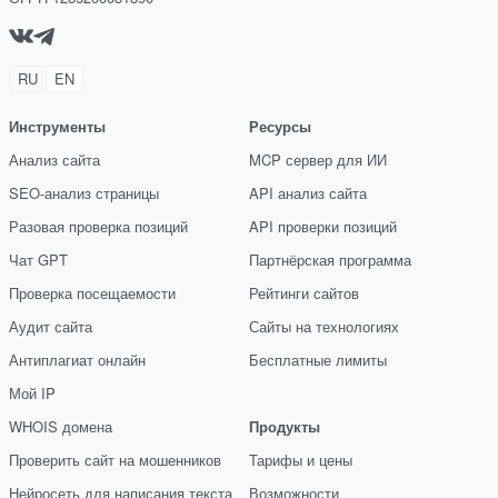
RU
EN
Инструменты
Ресурсы
Анализ сайта
MCP сервер для ИИ
SEO-анализ страницы
API анализ сайта
Разовая проверка позиций
API проверки позиций
Чат GPT
Партнёрская программа
Проверка посещаемости
Рейтинги сайтов
Аудит сайта
Сайты на технологиях
Антиплагиат онлайн
Бесплатные лимиты
Мой IP
WHOIS домена
Продукты
Проверить сайт на мошенников
Тарифы и цены
Нейросеть для написания текста
Возможности