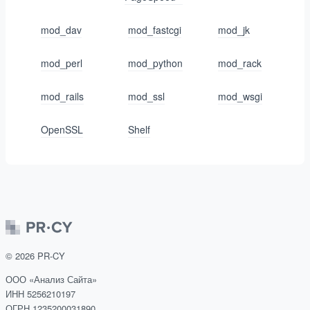
mod_dav
mod_fastcgi
mod_jk
mod_perl
mod_python
mod_rack
mod_rails
mod_ssl
mod_wsgi
OpenSSL
Shelf
©
2026
PR-CY
ООО «Анализ Сайта»
ИНН 5256210197
ОГРН 1235200031890