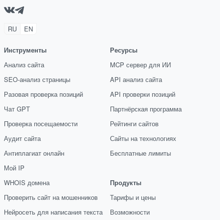
RU
EN
Инструменты
Ресурсы
Анализ сайта
MCP сервер для ИИ
SEO-анализ страницы
API анализ сайта
Разовая проверка позиций
API проверки позиций
Чат GPT
Партнёрская программа
Проверка посещаемости
Рейтинги сайтов
Аудит сайта
Сайты на технологиях
Антиплагиат онлайн
Бесплатные лимиты
Мой IP
WHOIS домена
Продукты
Проверить сайт на мошенников
Тарифы и цены
Нейросеть для написания текста
Возможности