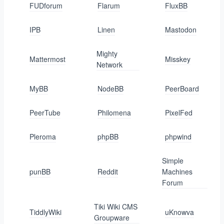
FUDforum
Flarum
FluxBB
IPB
Linen
Mastodon
Mighty
Mattermost
Misskey
Network
MyBB
NodeBB
PeerBoard
PeerTube
Philomena
PixelFed
Pleroma
phpBB
phpwind
Simple
punBB
Reddit
Machines
Forum
Tiki Wiki CMS
TiddlyWiki
uKnowva
Groupware