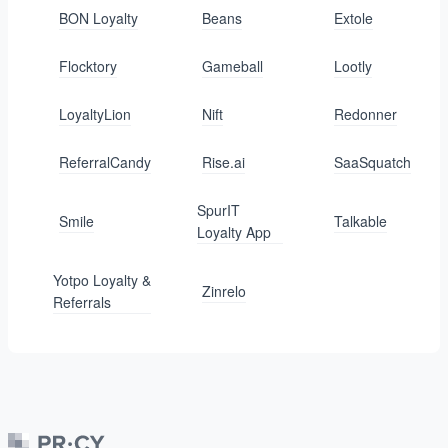
BON Loyalty
Beans
Extole
Flocktory
Gameball
Lootly
LoyaltyLion
Nift
Redonner
ReferralCandy
Rise.ai
SaaSquatch
SpurIT
Smile
Talkable
Loyalty App
Yotpo Loyalty &
Zinrelo
Referrals